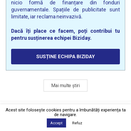
nicio formă de finanțare din fonduri
guvernamentale. Spațiile de publicitate sunt
limitate, iar reclama neinvazivă.
Dacă îți place ce facem, poți contribui tu
pentru susținerea echipei Biziday.
SUSȚINE ECHIPA BIZIDAY
Mai multe știri
Politica de confidențialitate
·
Contact
Acest site foloseşte cookies pentru a îmbunătăți experiența ta
2026 © Biziday
de navigare.
Accept
Refuz