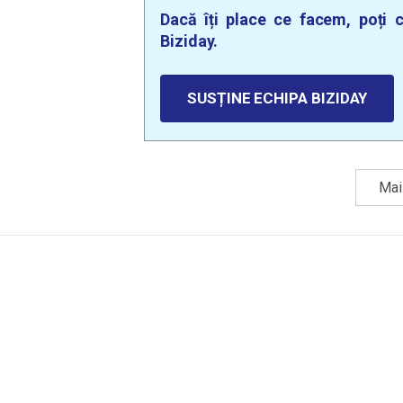
Dacă îți place ce facem, poți c
Biziday.
SUSȚINE ECHIPA BIZIDAY
Mai 