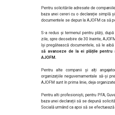
Pentru solicitările adresate de companiile 
baza unei cereri cu o declarație simplă și
documentele se depun la AJOFM ca să poa
S-a redus și termenul pentru plăți, du
zile, spre deosebire de 30 înainte, AJOFM 
își pregătească documentele, să le aibă
să avanseze de la ei plățile pentru
AJOFM.
Pentru alte companii și alți angajato
organizațiile neguvernamentale să-și p
AJOFM sunt în prima linie, deja organizate
Pentru alti profesioniști, pentru PFA, Guv
baza unei declarații să se depună solicită
Socială urmând ca apoi să se efectuează pl