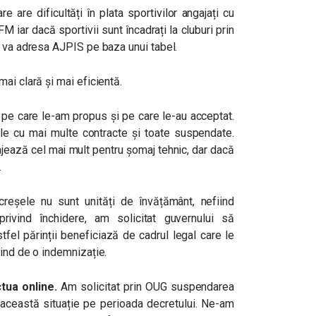
e are dificultăți în plata sportivilor angajați cu
iar dacă sportivii sunt încadrați la cluburi prin
e va adresa AJPIS pe baza unui tabel.
ai clară și mai eficientă.
 pe care le-am propus și pe care le-au acceptat.
ele cu mai multe contracte și toate suspendate.
ajează cel mai mult pentru șomaj tehnic, dar dacă
.
reșele nu sunt unități de învățământ, nefiind
privind închidere, am solicitat guvernului să
stfel părinții beneficiază de cadrul legal care le
iind de o indemnizație.
tua online.
Am solicitat prin OUG suspendarea
în această situație pe perioada decretului. Ne-am