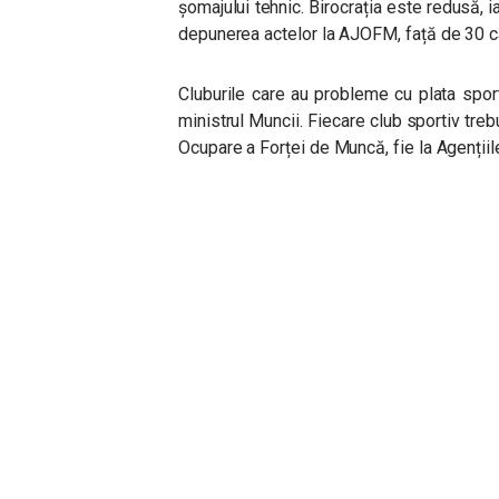
şomajului tehnic. Birocrația este redusă, ia
depunerea actelor la AJOFM, față de 30 cât
Cluburile care au probleme cu plata sport
ministrul Muncii. Fiecare club sportiv treb
Ocupare a Forței de Muncă, fie la Agențiile