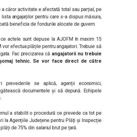
a căror activitate e afectată total sau parțial, pe
 lista angajaților pentru care s-a dispus măsura,
tă beneficia de fondurile alocate de guvern.
pă ce actele sunt depuse la AJOFM în maxim 15
vor efectua plățile pentru angajatori. Trebuie să
 gata. Fac precizarea că
angajatorii nu trebuie
 șomaj tehnic. Se vor face direct de către
ri prevederile se aplică, agenții economici,
regătească documentele și să depună. Echipele
.
ernul a stabilit o procedură ce prevede ca tot pe
ri la Agențiile Județene pentru Plăți și Inspecție
ăți de 75% din salariul brut pe țară.