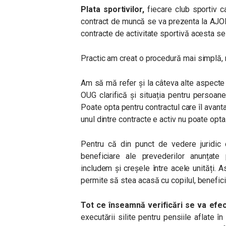
Plata sportivilor,
fiecare club sportiv car
contract de muncă se va prezenta la AJOFM 
contracte de activitate sportivă acesta s
Practic am creat o procedură mai simplă, m
Am să mă refer și la câteva alte aspecte
OUG clarifică și situația pentru persoan
Poate opta pentru contractul care îl avant
unul dintre contracte e activ nu poate opta
Pentru că din punct de vedere juridic c
beneficiare ale prevederilor anunțate 
includem și creșele între acele unități. A
permite să stea acasă cu copilul, benefic
Tot ce înseamnă verificări se va efec
executării silite pentru pensiile aflate 