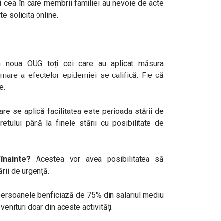
 fi cea în care membrii familiei au nevoie de acte
e solicita online.
 noua OUG toți cei care au aplicat măsura
mare a efectelor epidemiei se califică. Fie că
e.
re se aplică facilitatea este perioada stării de
retului până la finele stării cu posibilitate de
înainte?
Acestea vor avea posibilitatea să
rii de urgență.
, persoanele benficiază de 75% din salariul mediu
venituri doar din aceste activități.