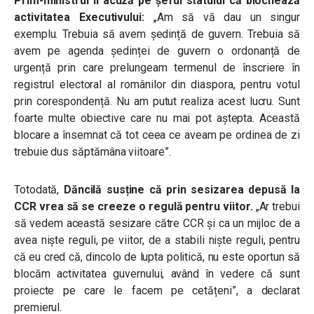
Prim-ministrul îl acuză pe șeful statului că blochează
activitatea Executivului:
„Am să vă dau un singur
exemplu. Trebuia să avem ședință de guvern. Trebuia să
avem pe agenda ședinței de guvern o ordonanță de
urgență prin care prelungeam termenul de înscriere în
registrul electoral al românilor din diaspora, pentru votul
prin corespondență. Nu am putut realiza acest lucru. Sunt
foarte multe obiective care nu mai pot aștepta. Această
blocare a însemnat că tot ceea ce aveam pe ordinea de zi
trebuie dus săptămâna viitoare”.
Totodată,
Dăncilă susține că prin sesizarea depusă la
CCR vrea să se creeze o regulă pentru viitor.
„Ar trebui
să vedem această sesizare către CCR și ca un mijloc de a
avea niște reguli, pe viitor, de a stabili niște reguli, pentru
că eu cred că, dincolo de lupta politică, nu este oportun să
blocăm activitatea guvernului, având în vedere că sunt
proiecte pe care le facem pe cetățeni”, a declarat
premierul.