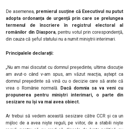
De asemenea,
premierul susține că Executivul nu putut
adopta ordonanța de urgență prin care se prelungea
termenul de înscriere în registrul electoral al
românilor din Diaspora
, pentru votul prin corespondență,
din cauza că șeful statului nu a numit miniștrii interimari.
Principalele declarații:
„Nu am mai discutat cu domnul președinte, ultima discuție
am avut-o când v-am spus, am văzut reacția, aștept ca
domnul președinte să vină cu o decizie care să arate că
vrea o Românie normală.
Dacă domnia sa va veni cu
propunerea pentru miniștri interimari, o parte din
sesizare nu își va mai avea obiect.
Ar trebui să vedem această sesizare către CCR și ca un
mijloc de a avea niște reguli, pe viitor, de a stabili niște