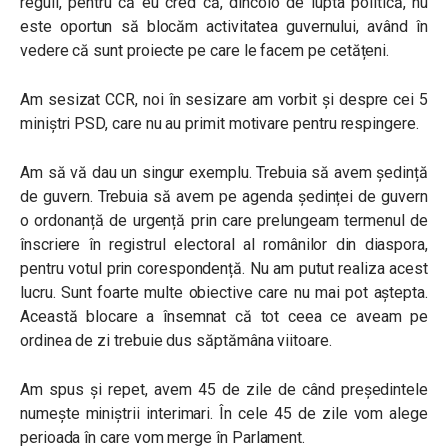
reguli, pentru că eu cred că, dincolo de lupta politică, nu
este oportun să blocăm activitatea guvernului, având în
vedere că sunt proiecte pe care le facem pe cetățeni.
Am sesizat CCR, noi în sesizare am vorbit și despre cei 5
miniștri PSD, care nu au primit motivare pentru respingere.
Am să vă dau un singur exemplu. Trebuia să avem ședință
de guvern. Trebuia să avem pe agenda ședinței de guvern
o ordonanță de urgență prin care prelungeam termenul de
înscriere în registrul electoral al românilor din diaspora,
pentru votul prin corespondență. Nu am putut realiza acest
lucru. Sunt foarte multe obiective care nu mai pot aștepta.
Această blocare a însemnat că tot ceea ce aveam pe
ordinea de zi trebuie dus săptămâna viitoare.
Am spus și repet, avem 45 de zile de când președintele
numește miniștrii interimari. În cele 45 de zile vom alege
perioada în care vom merge în Parlament.