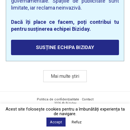
guvernamentale. Spațiile de publicitate sunt
limitate, iar reclama neinvazivă.
Dacă îți place ce facem, poți contribui tu
pentru susținerea echipei Biziday.
SUSȚINE ECHIPA BIZIDAY
Mai multe știri
Politica de confidențialitate
·
Contact
2026 © Biziday
Acest site foloseşte cookies pentru a îmbunătăți experiența ta
de navigare.
Accept
Refuz