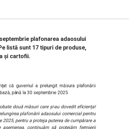
0 septembrie plafonarea adaosului
e listă sunt 17 tipuri de produse,
 și cartofii.
nunțat că guvernul a prelungit
măsura plafonării
 bază, până la 30 septembrie 2025.
robate două măsuri care și-au dovedit eficiența!
relungirea plafonării adaosului comercial pentru
e 2025, pentru a proteja puterea de cumpărare a
De asemenea, continuăm să protejăm fermierii