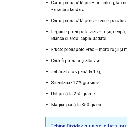
Carne proaspătă pui – pui întreg, tacâmur
varianta standard.
Carne proaspătă porc – carne porc lucru
Legume proaspete vrac – roșii, ceapă, c
Bianca și ardei capia, usturoi.
Fructe proaspete vrac – mere roșii și m
Cartofi proaspeți albi vrac
Zahăr alb tos până la 1 kg
Smântână- 12% grăsime
Unt până la 250 grame
Magiun până la 350 grame.
Echipa Biziday nu a solicitat și n