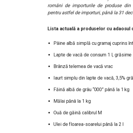
români de importurile de produse din Uc
pentru astfel de importuri, până la 31 d
Lista actuală a produselor cu adaosul
Pâine albă simplă cu gramaj cuprins în
Lapte de vacă de consum 1 l, grăsime 
Brânză telemea de vacă vrac
Iaurt simplu din lapte de vacă, 3,5% 
Făină albă de grâu “000” până la 1 kg
Mălai pănâ la 1 kg
Ouă de găină calibrul M
Ulei de floarea-soarelui până la 2 l