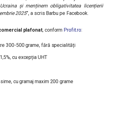
raina și menținem obligativitatea licențierii
ecembrie 2025
”, a scris Barbu pe Facebook.
 comercial plafonat
, conform
Profit.ro
:
tre 300-500 grame, fără specialități
1,5%, cu excepția UHT
grăsime, cu gramaj maxim 200 grame