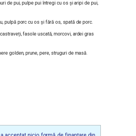
i de pui, pulpe pui întregi cu os și aripi de pui,
, pulpă porc cu os și fără os, spată de porc.
astraveți, fasole uscată, morcovi, ardei gras
ere golden, prune, pere, struguri de masă.
u a acceptat nicio formă de finanțare din