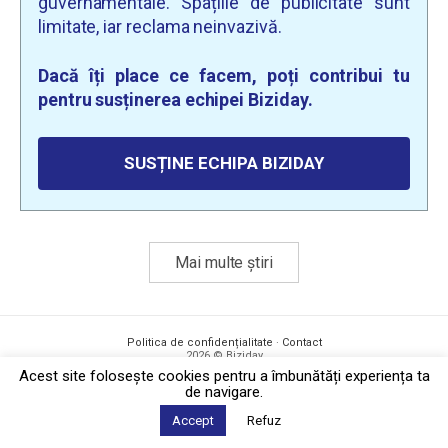
guvernamentale. Spațiile de publicitate sunt
limitate, iar reclama neinvazivă.
Dacă îți place ce facem, poți contribui tu
pentru susținerea echipei Biziday.
SUSȚINE ECHIPA BIZIDAY
Mai multe știri
Politica de confidențialitate
·
Contact
2026 © Biziday
Acest site foloseşte cookies pentru a îmbunătăți experiența ta
de navigare.
Accept
Refuz