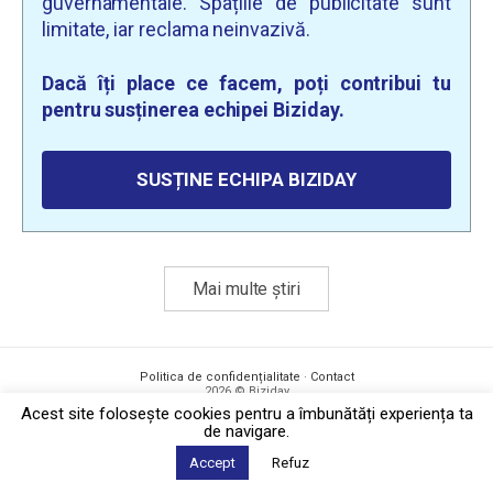
guvernamentale. Spațiile de publicitate sunt
limitate, iar reclama neinvazivă.
Dacă îți place ce facem, poți contribui tu
pentru susținerea echipei Biziday.
SUSȚINE ECHIPA BIZIDAY
Mai multe știri
Politica de confidențialitate
·
Contact
2026 © Biziday
Acest site foloseşte cookies pentru a îmbunătăți experiența ta
de navigare.
Accept
Refuz