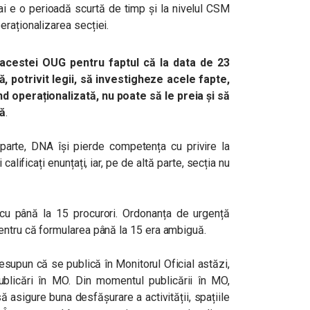
ai e o perioadă scurtă de timp și la nivelul CSM
raționalizarea secției.
cestei OUG pentru faptul că la data de 23
potrivit legii, să investigheze acele fapte,
ind operaționalizată, nu poate să le preia și să
lă
.
 parte, DNA își pierde competența cu privire la
alificați enunțați, iar, pe de altă parte, secția nu
u până la 15 procurori. Ordonanța de urgență
entru că formularea până la 15 era ambiguă.
supun că se publică în Monitorul Oficial astăzi,
ublicări în MO. Din momentul publicării în MO,
ă asigure buna desfășurare a activității, spațiile