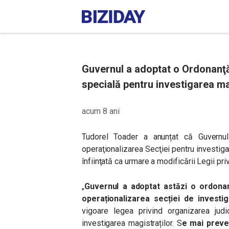
Guvernul a adoptat o Ordonanţă
specială pentru investigarea ma
acum 8 ani
Tudorel Toader a anunțat că Guvernu
operaţionalizarea Secţiei pentru investigar
înfiinţată ca urmare a modificării Legii pri
„
Guvernul a adoptat astăzi o ordona
operaționalizarea secției de investiga
vigoare legea privind organizarea judic
investigarea magistraților. S
e mai preved