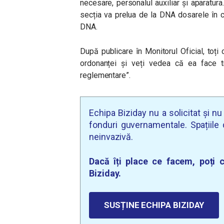
necesare, personalul auxiliar și aparatura
secția va prelua de la DNA dosarele în cu
DNA.
După publicare în Monitorul Oficial, toți 
ordonanței și veți vedea că ea face tr
reglementare”.
Echipa Biziday nu a solicitat și n
fonduri guvernamentale. Spațiile d
neinvazivă.
Dacă îți place ce facem, poți c
Biziday.
SUSȚINE ECHIPA BIZIDAY