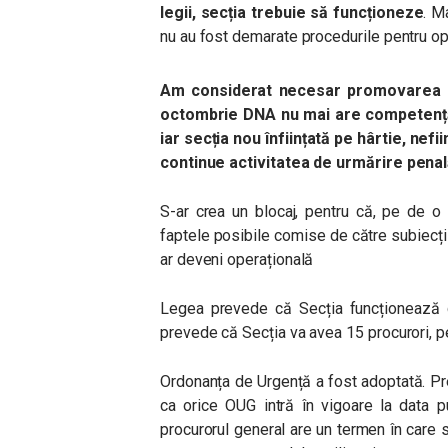
legii, secția trebuie să funcționeze
. M
nu au fost demarate procedurile pentru ope
Am considerat necesar promovarea a
octombrie DNA nu mai are competență, 
iar secția nou înființată pe hârtie, nefi
continue activitatea de urmărire pena
S-ar crea un blocaj, pentru că, pe de o
faptele posibile comise de către subiecții c
ar deveni operațională
Legea prevede că Secția funcționează c
prevede că Secția va avea 15 procurori, p
Ordonanța de Urgență a fost adoptată. Pre
ca orice OUG intră în vigoare la data p
procurorul general are un termen în care s