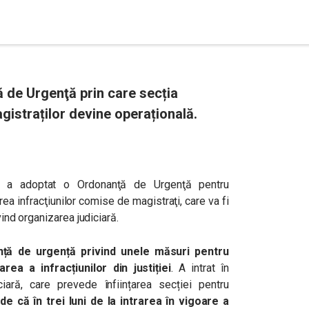
 de Urgenţă prin care secția
gistraților devine operațională.
l a adoptat o Ordonanţă de Urgenţă pentru
ea infracţiunilor comise de magistraţi, care va fi
vind organizarea judiciară.
nță de urgență privind unele măsuri pentru
rea a infracțiunilor din justiției
. A intrat în
iară, care prevede înființarea secției pentru
e că în trei luni de la intrarea în vigoare a