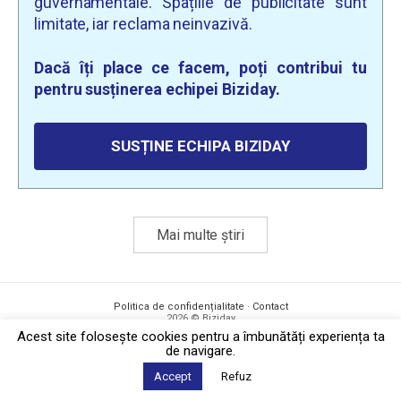
guvernamentale. Spațiile de publicitate sunt
limitate, iar reclama neinvazivă.
Dacă îți place ce facem, poți contribui tu
pentru susținerea echipei Biziday.
SUSȚINE ECHIPA BIZIDAY
Mai multe știri
Politica de confidențialitate
·
Contact
2026 © Biziday
Acest site foloseşte cookies pentru a îmbunătăți experiența ta
de navigare.
Accept
Refuz