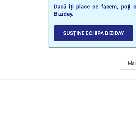
Dacă îți place ce facem, poți c
Biziday.
SUSȚINE ECHIPA BIZIDAY
Mai 