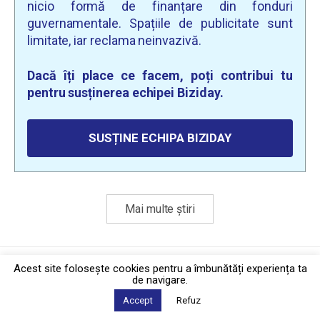
nicio formă de finanțare din fonduri
guvernamentale. Spațiile de publicitate sunt
limitate, iar reclama neinvazivă.
Dacă îți place ce facem, poți contribui tu
pentru susținerea echipei Biziday.
SUSȚINE ECHIPA BIZIDAY
Mai multe știri
Politica de confidențialitate
·
Contact
Acest site foloseşte cookies pentru a îmbunătăți experiența ta
2026 © Biziday
de navigare.
Accept
Refuz