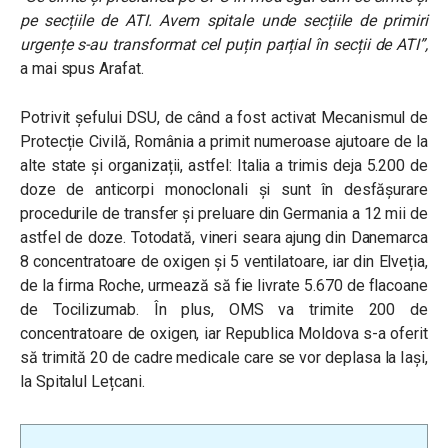
pe secțiile de ATI. Avem spitale unde secțiile de primiri
urgențe s-au transformat cel puțin parțial în secții de ATI”,
a mai spus Arafat.
Potrivit șefului DSU, de când a fost activat Mecanismul de
Protecție Civilă, România a primit numeroase ajutoare de la
alte state și organizații, astfel:
Italia a trimis deja 5.200 de
doze de anticorpi monoclonali și sunt în desfășurare
procedurile de transfer și preluare din Germania a 12 mii de
astfel de doze. Totodată, vineri seara ajung din Danemarca
8 concentratoare de oxigen și 5 ventilatoare, iar din Elveția,
de la firma Roche, u
rmează să fie livrate 5.670 de flacoane
de Tocilizumab. În plus, OMS va trimite 200 de
concentratoare de oxigen, iar Republica Moldova s-a oferit
să trimită 20 de cadre medicale care se vor deplasa la Iași,
la Spitalul Lețcani.