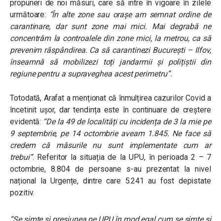
propuneri de noi măsuri, care să intre în vigoare în zilele
următoare:
“
În alte zone sau orașe am semnat ordine de
carantinare, dar sunt zone mai mici. Mai degrabă ne
concentrăm la controalele din zone mici, la metrou, ca să
prevenim răspândirea. Ca să carantinezi București – Ilfov,
înseamnă să mobilizezi toți jandarmii și polițiștii din
regiune pentru a supraveghea acest perimetru”.
Totodată, Arafat a menționat că înmulțirea cazurilor Covid a
încetinit ușor, dar tendința este în continuare de creștere
evidentă:
“De la 49 de localități cu incidența de 3 la mie pe
9 septembrie, pe 14 octombrie aveam 1.845. Ne face să
credem că măsurile nu sunt implementate cum ar
trebui”
.
Referitor la situația de la UPU, în perioada 2 – 7
octombrie, 8.804 de persoane s-au prezentat la nivel
național la Urgențe, dintre care 5.241 au fost depistate
pozitiv.
“Se simte și presiunea pe UPU în mod egal cum se simte și