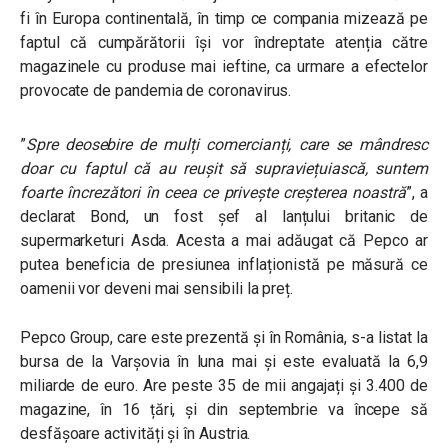
fi în Europa continentală, în timp ce compania mizează pe
faptul că cumpărătorii își vor îndreptate atenția către
magazinele cu produse mai ieftine, ca urmare a efectelor
provocate de pandemia de coronavirus.
”
Spre deosebire de mulți comercianți, care se mândresc
doar cu faptul că au reușit să supraviețuiască, suntem
foarte încrezători în ceea ce privește creșterea noastră
”, a
declarat Bond, un fost șef al lanțului britanic de
supermarketuri Asda. Acesta a mai adăugat că Pepco ar
putea beneficia de presiunea inflaționistă pe măsură ce
oamenii vor deveni mai sensibili la preț.
Pepco Group, care este prezentă și în România, s-a listat la
bursa de la Varșovia în luna mai și este evaluată la 6,9
miliarde de euro. Are peste 35 de mii angajați și 3.400 de
magazine, în 16 țări, și din septembrie
va începe să
desfășoare activități și în Austria.