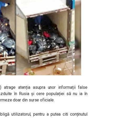
 atrage atenția asupra unor informații false
ăzduite în Rusia și cere populației să nu ia în
ormeze doar din surse oficiale.
igă utilizatorul, pentru a putea citi conținutul