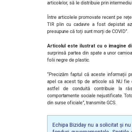
articolelor, să le distribuie prin intermedi
Între articolele promovate recent pe rețe
TIR plin cu cadavre a fost depistat a
presupune că toți sunt morți de COVID”.
Articolul este ilustrat cu o imagine d
surprinsă partea din spate a unor camioan
folii negre de plastic.
“Precizăm faptul că aceste informații p
apel ca acest tip de articole să NU fie d
astfel de conduită contribuie la ră
comportamente sociale nejustificate. Tot
din surse oficiale”, transmite GCS.
Echipa Biziday nu a solicitat și n
fonduri guvernamentale. Spațiile d