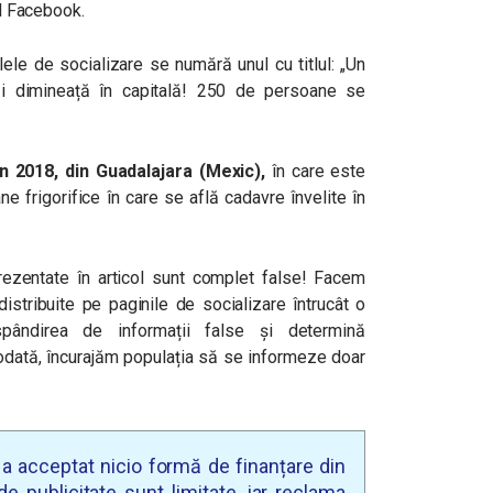
ul Facebook.
lele de socializare se numără unul cu titlul: „Un
zi dimineață în capitală! 250 de persoane se
in 2018, din Guadalajara (Mexic),
în care este
e frigorifice în care se află cadavre învelite în
rezentate în articol sunt complet false! Facem
istribuite pe paginile de socializare întrucât o
spândirea de informații false și determină
odată, încurajăm populația să se informeze doar
u a acceptat nicio formă de finanțare din
e publicitate sunt limitate, iar reclama