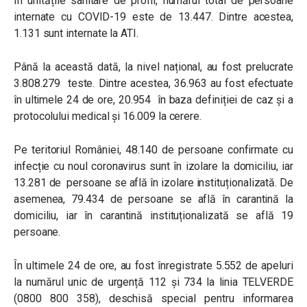
În unitățile sanitare de profil, numărul total de persoane
internate cu COVID-19 este de 13.447. Dintre acestea,
1.131 sunt internate la ATI.
Până la această dată, la nivel național, au fost prelucrate
3.808.279 teste. Dintre acestea, 36.963 au fost efectuate
în ultimele 24 de ore, 20.954 în baza definiției de caz și a
protocolului medical și 16.009 la cerere.
Pe teritoriul României, 48.140 de persoane confirmate cu
infecție cu noul coronavirus sunt în izolare la domiciliu, iar
13.281 de persoane se află în izolare instituționalizată. De
asemenea, 79.434 de persoane se află în carantină la
domiciliu, iar în carantină instituționalizată se află 19
persoane.
În ultimele 24 de ore, au fost înregistrate 5.552 de apeluri
la numărul unic de urgență 112 și 734 la linia TELVERDE
(0800 800 358), deschisă special pentru informarea