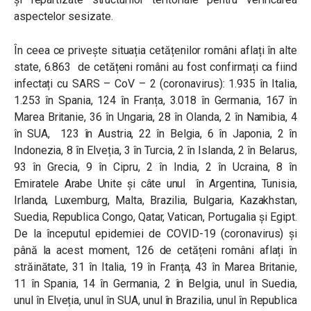
aspectelor sesizate.
În ceea ce privește situația cetățenilor români aflați în alte
state, 6.863 de cetățeni români au fost confirmați ca fiind
infectați cu SARS – CoV – 2 (coronavirus): 1.935 în Italia,
1.253 în Spania, 124 în Franța, 3.018 în Germania, 167 în
Marea Britanie, 36 în Ungaria, 28 în Olanda, 2 în Namibia, 4
în SUA, 123 în Austria, 22 în Belgia, 6 în Japonia, 2 în
Indonezia, 8 în Elveția, 3 în Turcia, 2 în Islanda, 2 în Belarus,
93 în Grecia, 9 în Cipru, 2 în India, 2 în Ucraina, 8 în
Emiratele Arabe Unite și câte unul în Argentina, Tunisia,
Irlanda, Luxemburg, Malta, Brazilia, Bulgaria, Kazakhstan,
Suedia, Republica Congo, Qatar, Vatican, Portugalia și Egipt.
De la începutul epidemiei de COVID-19 (coronavirus) și
până la acest moment, 126 de cetățeni români aflați în
străinătate, 31 în Italia, 19 în Franța, 43 în Marea Britanie,
11 în Spania, 14 în Germania, 2 în Belgia, unul în Suedia,
unul în Elveția, unul în SUA, unul în Brazilia, unul în Republica