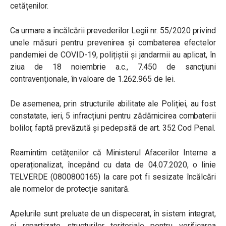
cetățenilor.
Ca urmare a încălcării prevederilor Legii nr. 55/2020 privind
unele măsuri pentru prevenirea și combaterea efectelor
pandemiei de COVID-19, polițiștii și jandarmii au aplicat, în
ziua de 18 noiembrie a.c., 7.450 de sancţiuni
contravenţionale, în valoare de 1.262.965 de lei.
De asemenea, prin structurile abilitate ale Poliției, au fost
constatate, ieri, 5 infracțiuni pentru zădărnicirea combaterii
bolilor, faptă prevăzută și pedepsită de art. 352 Cod Penal.
Reamintim cetățenilor că Ministerul Afacerilor Interne a
operaționalizat, începând cu data de 04.07.2020, o linie
TELVERDE (0800800165) la care pot fi sesizate încălcări
ale normelor de protecție sanitară.
Apelurile sunt preluate de un dispecerat, în sistem integrat,
și repartizate structurilor teritoriale pentru verificarea