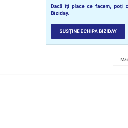
Dacă îți place ce facem, poți c
Biziday.
SUSȚINE ECHIPA BIZIDAY
Mai 