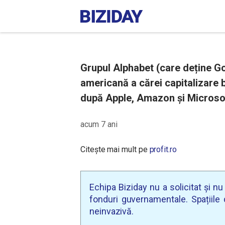
Grupul Alphabet (care deține G
americană a cărei capitalizare b
după Apple, Amazon și Microso
acum 7 ani
Citește mai mult pe
profit.ro
Echipa Biziday nu a solicitat și n
fonduri guvernamentale. Spațiile d
neinvazivă.