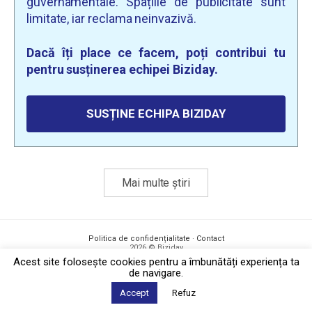
guvernamentale. Spațiile de publicitate sunt
limitate, iar reclama neinvazivă.
Dacă îți place ce facem, poți contribui tu
pentru susținerea echipei Biziday.
SUSȚINE ECHIPA BIZIDAY
Mai multe știri
Politica de confidențialitate
·
Contact
2026 © Biziday
Acest site foloseşte cookies pentru a îmbunătăți experiența ta
de navigare.
Accept
Refuz