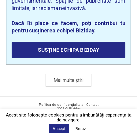
guvernamentale. Spațiile de publicitate sunt
limitate, iar reclama neinvazivă.
Dacă îți place ce facem, poți contribui tu
pentru susținerea echipei Biziday.
SUSȚINE ECHIPA BIZIDAY
Mai multe știri
Politica de confidențialitate
·
Contact
2026 © Biziday
Acest site foloseşte cookies pentru a îmbunătăți experiența ta
de navigare.
Accept
Refuz