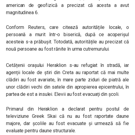
american de geofizică a precizat că acesta a avut
magnitudinea 6.
Conform Reuters, care citează autoritățile locale, o
persoană a murit într-o biserică, după ce acoperișul
acesteia s-a prăbușit. Totodată, autoritățile au precizat că
nouă persoane au fost rănite în urma cutremurului.
Cetățenii orașului Heraklion s-au refugiat în stradă, iar
agenții locale de știri din Creta au raportat că mai multe
clădiri au fost avariate, în mare parte ziduri de piatră ale
unor clădiri vechi din satele din apropierea epicentrului, în
partea de est a insulei. Elevii au fost evacuați din școli.
Primarul din Heraklion a declarat pentru postul de
televiziune Greek Skai că nu au fost raportate daune
majore, dar școlile au fost evacuate și urmează să fie
evaluate pentru daune structurale.