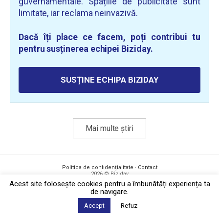
guvernamentale. Spațiile de publicitate sunt
limitate, iar reclama neinvazivă.
Dacă îți place ce facem, poți contribui tu
pentru susținerea echipei Biziday.
SUSȚINE ECHIPA BIZIDAY
Mai multe știri
Politica de confidențialitate
·
Contact
2026 © Biziday
Acest site foloseşte cookies pentru a îmbunătăți experiența ta
de navigare.
Accept
Refuz