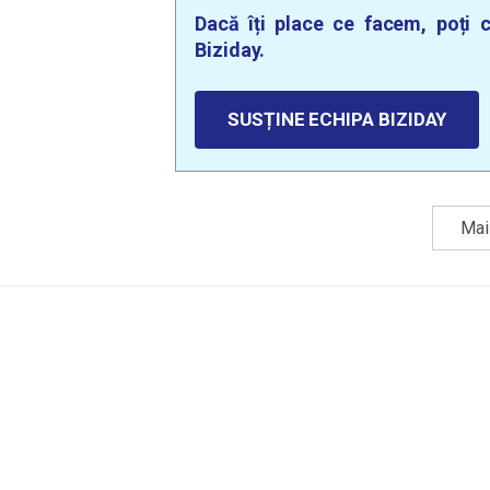
Dacă îți place ce facem, poți c
Biziday.
SUSȚINE ECHIPA BIZIDAY
Mai 