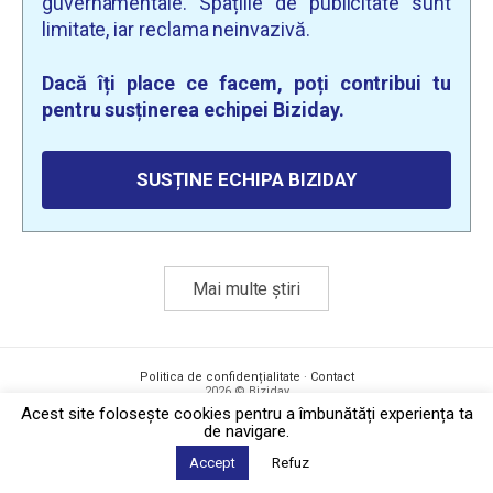
guvernamentale. Spațiile de publicitate sunt
limitate, iar reclama neinvazivă.
Dacă îți place ce facem, poți contribui tu
pentru susținerea echipei Biziday.
SUSȚINE ECHIPA BIZIDAY
Mai multe știri
Politica de confidențialitate
·
Contact
2026 © Biziday
Acest site foloseşte cookies pentru a îmbunătăți experiența ta
de navigare.
Accept
Refuz