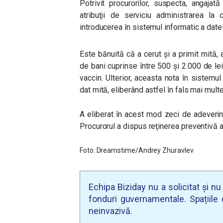
Potrivit procurorilor, suspecta, angajat
atribuţii de serviciu administrarea la
introducerea în sistemul informatic a date
Este bănuită că a cerut și a primit mită, a
de bani cuprinse între 500 şi 2.000 de l
vaccin. Ulterior, aceasta nota în sistemu
dat mită, eliberând astfel în fals mai mult
A eliberat în acest mod zeci de adeverin
Procurorul a dispus reţinerea preventivă 
Foto: Dreamstime/
Andrey Zhuravlev
Echipa Biziday nu a solicitat și n
fonduri guvernamentale. Spațiile d
neinvazivă.