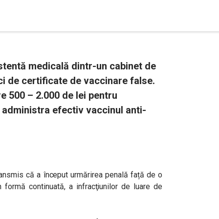
istentă medicală dintr-un cabinet de
ci de certificate de vaccinare false.
re 500 – 2.000 de lei pentru
 administra efectiv vaccinul anti-
transmis că a început urmărirea penală față de o
n formă continuată, a infracţiunilor de luare de