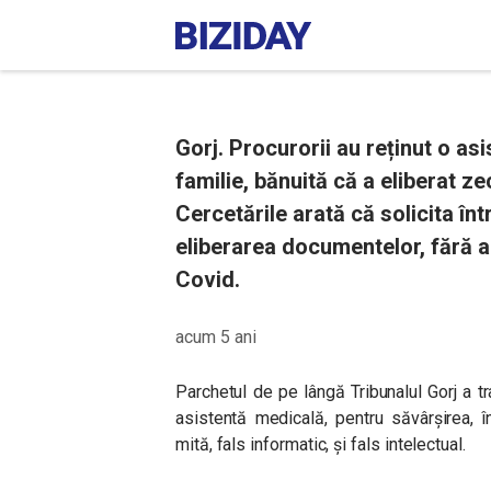
Gorj. Procurorii au reținut o as
familie, bănuită că a eliberat ze
Cercetările arată că solicita înt
eliberarea documentelor, fără a
Covid.
acum 5 ani
Parchetul de pe lângă Tribunalul Gorj a 
asistentă medicală, pentru săvârşirea, î
mită, fals informatic, şi fals intelectual.