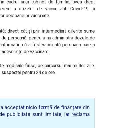
ă în cadrul unui cabinet de familie, avea drept
 cerere a dozelor de vaccin anti Covid-19 și
lor persoanelor vaccinate.
tât direct, cât și prin intermediari, diferite sume
ei de persoană, pentru a nu administra dozele de
l informatic că a fost vaccinată persoana care a
e adeverinţe de vaccinare.
țe medicale false, pe parcursul mai multor zile.
a suspectei pentru 24 de ore.
u a acceptat nicio formă de finanțare din
e publicitate sunt limitate, iar reclama