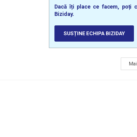
Dacă îți place ce facem, poți c
Biziday.
SUSȚINE ECHIPA BIZIDAY
Mai 