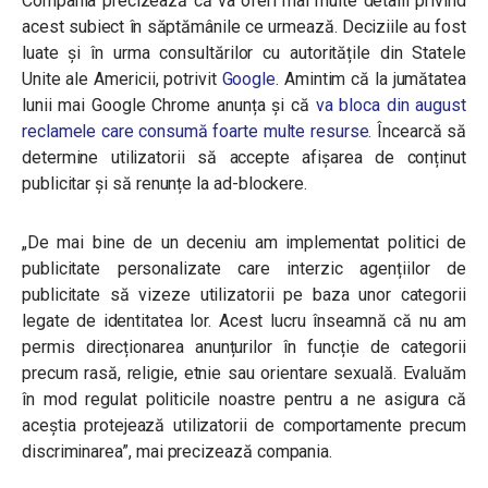
Compania precizează că va oferi mai multe detalii privind
acest subiect în săptămânile ce urmează. Deciziile au fost
luate și în urma consultărilor cu autoritățile din Statele
Unite ale Americii, potrivit
Google
. Amintim că la jumătatea
lunii mai Google Chrome anunța și că
va bloca din august
reclamele care consumă foarte multe resurse.
Încearcă să
determine utilizatorii să accepte afișarea de conținut
publicitar și să renunțe la ad-blockere.
„De mai bine de un deceniu am implementat politici de
publicitate personalizate care interzic agențiilor de
publicitate să vizeze utilizatorii pe baza unor categorii
legate de identitatea lor.
Acest lucru înseamnă că nu am
permis direcționarea anunțurilor în funcție de categorii
precum rasă, religie, etnie sau orientare sexuală.
Evaluăm
în mod regulat politicile noastre pentru a ne asigura că
aceștia protejează utilizatorii de comportamente precum
discriminarea”, mai precizează compania.