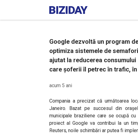
Google dezvoltă un program de in
optimiza sistemele de semaforiz
ajutat la reducerea consumului d
care șoferii îl petrec în trafic,
acum 5 ani
Compania a precizat că următoarea locaț
Janeiro. Bazat pe succesul din orașele
municipale braziliene care se ocupă cu 
proiect al Google va contribui la un ti
Reuters, noile schimbări ar putea fi implem