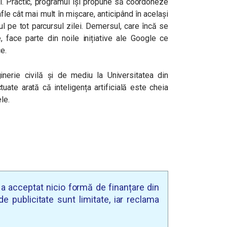
l. Practic, programul își propune să coordoneze
le cât mai mult în mișcare, anticipând în același
l pe tot parcursul zilei. Demersul, care încă se
, face parte din noile inițiative ale Google ce
ce.
nerie civilă și de mediu la Universitatea din
tuate arată că inteligența artificială este cheia
ele.
u a acceptat nicio formă de finanțare din
e publicitate sunt limitate, iar reclama