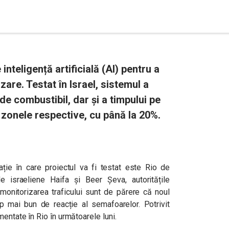
teligență artificială (AI) pentru a
are. Testat în Israel, sistemul a
e combustibil, dar și a timpului pe
 în zonele respective, cu până la 20%.
ie în care proiectul va fi testat este Rio de
 israeliene Haifa și Beer Șeva, autoritățile
monitorizarea traficului sunt de părere că noul
mp mai bun de reacție al semafoarelor. Potrivit
entate în Rio în următoarele luni.