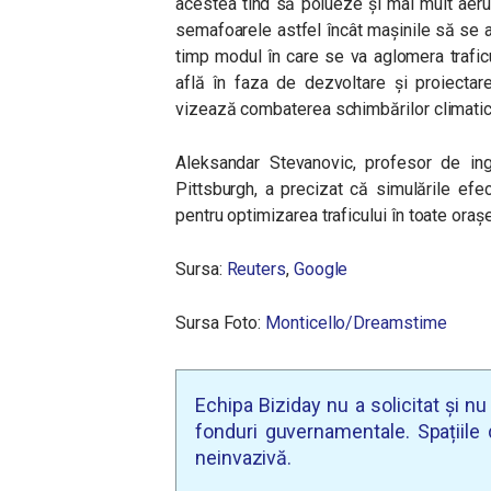
acestea tind să polueze și mai mult aeru
semafoarele astfel încât mașinile să se af
timp modul în care se va aglomera traficu
află în faza de dezvoltare și proiectare
vizează combaterea schimbărilor climati
Aleksandar Stevanovic, profesor de ingi
Pittsburgh, a precizat că simulările efec
pentru optimizarea traficului în toate oraș
Sursa:
Reuters
,
Google
Sursa Foto:
Monticello/Dreamstime
Echipa Biziday nu a solicitat și n
fonduri guvernamentale. Spațiile d
neinvazivă.