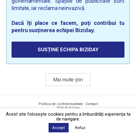
guvernamentale. Spațiile de publicitate sunt
limitate, iar reclama neinvazivă.
Dacă îți place ce facem, poți contribui tu
pentru susținerea echipei Biziday.
SUSȚINE ECHIPA BIZIDAY
Mai multe știri
Politica de confidențialitate
·
Contact
2026 © Biziday
Acest site foloseşte cookies pentru a îmbunătăți experiența ta
de navigare.
Accept
Refuz