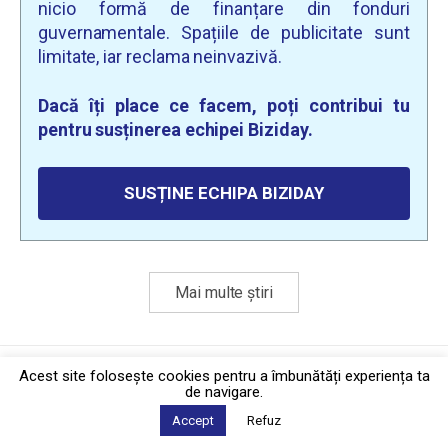
nicio formă de finanțare din fonduri
guvernamentale. Spațiile de publicitate sunt
limitate, iar reclama neinvazivă.
Dacă îți place ce facem, poți contribui tu
pentru susținerea echipei Biziday.
SUSȚINE ECHIPA BIZIDAY
Mai multe știri
Politica de confidențialitate
·
Contact
Acest site foloseşte cookies pentru a îmbunătăți experiența ta
2026 © Biziday
de navigare.
Accept
Refuz