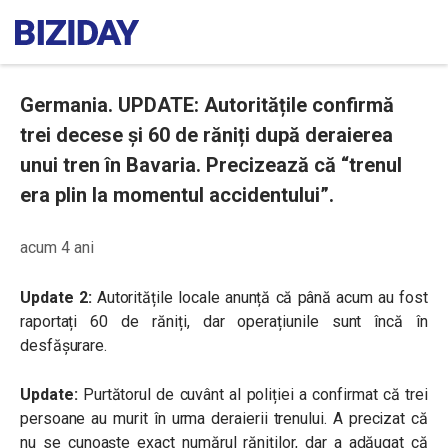
Germania. UPDATE: Autoritățile confirmă
trei decese și 60 de răniți după deraierea
unui tren în Bavaria. Precizează că “trenul
era plin la momentul accidentului”.
acum 4 ani
Update 2:
Autoritățile locale anunță că până acum au fost
raportați 60 de răniți, dar operațiunile sunt încă în
desfășurare.
Update:
Purtătorul de cuvânt al poliției a confirmat că trei
persoane au murit în urma deraierii trenului. A precizat că
nu se cunoaște exact numărul răniților, dar a adăugat că