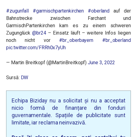
#zugunfall
#garmischpartenkirchen
#oberland
auf der
Bahnstrecke zwischen Farchant und
GarmischPartenkirchen kam es zu einem schweren
Zugunglück
@br24
– Einsatz läuft – weitere Infos liegen
noch nicht vor
#br_oberbayern
#br_oberland
pic.twitter.com/FRRh0x7yUh
— Martin Breitkopf (@MartinBreitkopf)
June 3, 2022
Sursă:
DW
Echipa Biziday nu a solicitat și nu a acceptat
nicio formă de finanțare din fonduri
guvernamentale. Spațiile de publicitate sunt
limitate, iar reclama neinvazivă.