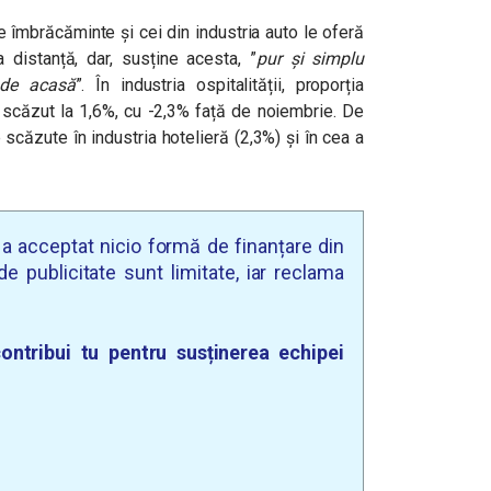
 îmbrăcăminte și cei din industria auto le oferă
a distanță, dar, susține acesta, ”
p
ur și simplu
 de acasă
”. În industria ospitalității, proporția
a scăzut la 1,6%, cu -2,3% față de noiembrie. De
scăzute în industria hotelieră (2,3%) și în cea a
u a acceptat nicio formă de finanțare din
e publicitate sunt limitate, iar reclama
ontribui tu pentru susținerea echipei