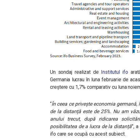
Un sondaj realizat de
Institutul ifo
arată
Germania lucrau în luna februarie de acas
creștere cu 1,7% comparativ cu luna noie
“
În ceea ce privește economia germană, î
de la distanță este de 25%. Nu am văzut
anului trecut, după ridicarea solicită
posibilitatea de a lucra de la distanță
”, a
ifo care se ocupă cu acest subiect.