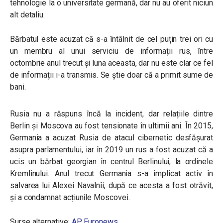
tehnologie la o universitate germană, dar nu au oferit niciun
alt detaliu.
Bărbatul este acuzat că s-a întâlnit de cel puțin trei ori cu
un membru al unui serviciu de informații rus, între
octombrie anul trecut și luna aceasta, dar nu este clar ce fel
de informații i-a transmis. Se știe doar că a primit sume de
bani.
Rusia nu a răspuns încă la incident, dar relațiile dintre
Berlin și Moscova au fost tensionate în ultimii ani. În 2015,
Germania a acuzat Rusia de atacul cibernetic desfășurat
asupra parlamentului, iar în 2019 un rus a fost acuzat că a
ucis un bărbat georgian în centrul Berlinului, la ordinele
Kremlinului. Anul trecut Germania s-a implicat activ în
salvarea lui Alexei Navalnîi, după ce acesta a fost otrăvit,
și a condamnat acțiunile Moscovei.
Surse alternative:
AP
,
Euronews
.