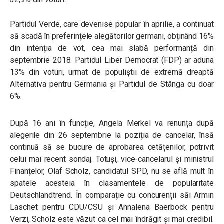
Partidul Verde, care devenise popular în aprilie, a continuat
să scadă în preferințele alegătorilor germani, obținând 16%
din intenția de vot, cea mai slabă performanță din
septembrie 2018. Partidul Liber Democrat (FDP) ar aduna
13% din voturi, urmat de populiștii de extremă dreaptă
Alternativa pentru Germania și Partidul de Stânga cu doar
6%.
După 16 ani în funcție, Angela Merkel va renunța după
alegerile din 26 septembrie la poziția de cancelar, însă
continuă să se bucure de aprobarea cetățenilor, potrivit
celui mai recent sondaj. Totuși, vice-cancelarul și ministrul
Finanțelor, Olaf Scholz, candidatul SPD, nu se află mult în
spatele acesteia în clasamentele de popularitate
Deutschlandtrend. În comparație cu concurenții săi Armin
Laschet pentru CDU/CSU și Annalena Baerbock pentru
Verzi, Scholz este văzut ca cel mai îndrăgit și mai credibil.