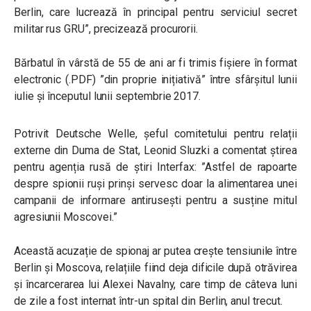
Berlin, care lucrează în principal pentru serviciul secret
militar rus GRU”, precizează procurorii.
Bărbatul în vârstă de 55 de ani ar fi trimis fișiere în format
electronic (.PDF) ”din proprie inițiativă” între sfârșitul lunii
iulie și începutul lunii septembrie 2017.
Potrivit Deutsche Welle, șeful comitetului pentru relații
externe din Duma de Stat, Leonid Sluzki a comentat știrea
pentru agenția rusă de știri Interfax: ”Astfel de rapoarte
despre spionii ruși prinși servesc doar la alimentarea unei
campanii de informare antirusești pentru a susține mitul
agresiunii Moscovei.”
Această acuzație de spionaj ar putea crește tensiunile între
Berlin și Moscova, relațiile fiind deja dificile după otrăvirea
și încarcerarea lui Alexei Navalny, care timp de câteva luni
de zile a fost internat într-un spital din Berlin, anul trecut.