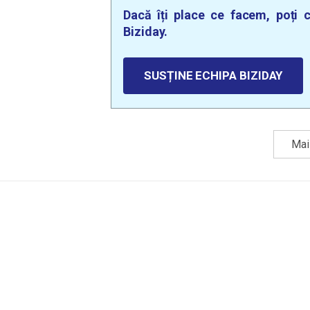
Dacă îți place ce facem, poți c
Biziday.
SUSȚINE ECHIPA BIZIDAY
Mai 