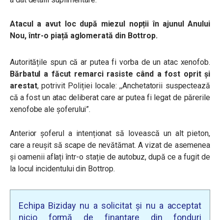
Atacul a avut loc după miezul nopții în ajunul Anului
Nou, într-o piață aglomerată din Bottrop.
Autoritățile spun că ar putea fi vorba de un atac xenofob.
Bărbatul a făcut remarci rasiste când a fost oprit și
arestat
, potrivit Poliției locale: ,,Anchetatorii suspectează
că a fost un atac deliberat care ar putea fi legat de părerile
xenofobe ale șoferului”.
Anterior șoferul a intenționat să lovească un alt pieton,
care a reușit să scape de nevătămat. A vizat de asemenea
și oamenii aflați într-o stație de autobuz, după ce a fugit de
la locul incidentului din Bottrop.
Echipa Biziday nu a solicitat și nu a acceptat
nicio formă de finanțare din fonduri