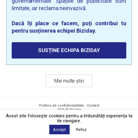
guvernamentale. Spațiile de publicitate sunt
limitate, iar reclama neinvazivă.
Dacă îți place ce facem, poți contribui tu
pentru susținerea echipei Biziday.
SUSȚINE ECHIPA BIZIDAY
Mai multe știri
Politica de confidențialitate
·
Contact
2026 © Biziday
Acest site foloseşte cookies pentru a îmbunătăți experiența ta
de navigare.
Accept
Refuz