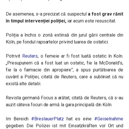
De asemenea, s-a precizat că suspectul
a fost grav rănit
în timpul intervenției poliției,
iar acum este resuscitat.
Poliția a închis o zonă extinsă din jurul gării centrale din
Köln, pe fondul rapoartelor privind luarea de ostatici.
Potrivit
Reuters
, o femeie ar fi fost luată ostatic în Koln.
„
Presupunem că a fost luat un ostatic, fie la McDonald’s,
fie la o farmacie din apropiere”, a spus purtătoarea de
cuvânt a Poliției, citată de Reuters, care a subliniat că nu
există alte detalii.
Revista germană Focus a arătat, citată de Reuters, că s-au
auzit câteva focuri de armă la gara principală din Köln.
Im Bereich
#BreslauerPlatz
hat es eine
#Geiselnahme
gegeben. Die Polizei ist mit Einsatzkräften vor Ort und