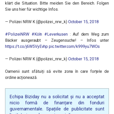
klärt die Situation. Bitte meiden Sie den Bereich. Folgen
Sie uns hier für wichtige Infos.
— Polizei NRW K (@polizei_nrw_k)
October 15, 2018
#PolizeiNRW
#Köln
#Leverkusen
: Auf dem Weg zum
Bäcker ausgeraubt – Zeugensuche! – Infos unter
https://t.co/j6W5VyEvhp
pic.twitter.com/k999yu7WOs
— Polizei NRW K (@polizei_nrw_k)
October 15, 2018
Oamenii sunt sfătuiți să evite zona în care forțele de
ordine acționează.
Echipa Biziday nu a solicitat și nu a acceptat
nicio formă de finanțare din fonduri
guvernamentale. Spațiile de publicitate sunt