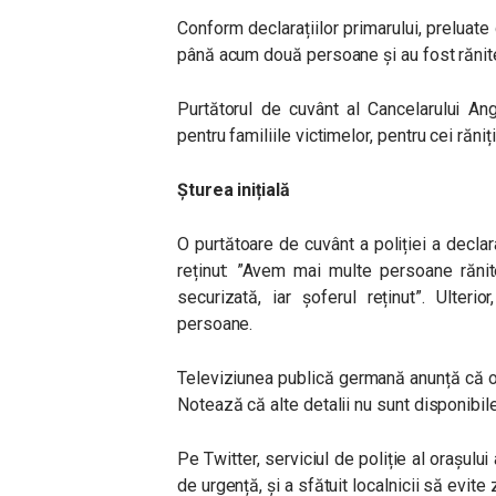
Conform declarațiilor primarului, preluate
până acum două persoane și au fost rănite
Purtătorul de cuvânt al Cancelarului A
pentru familiile victimelor, pentru cei răniți
Șturea inițială
O purtătoare de cuvânt a poliției a decla
reținut: ”Avem mai multe persoane rănit
securizată, iar șoferul reținut”. Ulter
persoane.
Televiziunea publică germană anunță că o 
Notează că alte detalii nu sunt disponibi
Pe Twitter, serviciul de poliție al orașului 
de urgență, și a sfătuit localnicii să evite