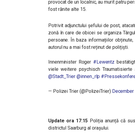
provocat de un localnic, au murit patru per
fost rănite alte 15.
Potrivit adjunctului șefului de post, atacat
zonă în care de obicei se organiza Târgul
persoane. În baza informațiilor obținute, 
autorul nu a mai fost reținut de polițiști.
Innenminister Roger
#Lewentz
bestätig
viele weitere psychisch Traumatisierte
@Stadt_Trier
@innen_rlp
#Pressekonfer
— Polizei Trier (@PolizeiTrier)
December 
Update ora 17:15
Poliția anunță că sus
districtul Saarburg al orașului.