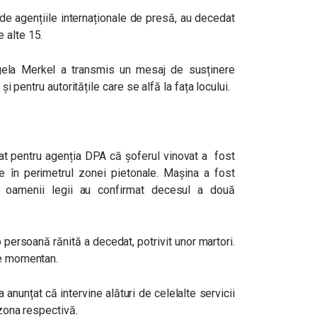
 de agențiile internaționale de presă, au decedat
 alte 15.
ngela Merkel a transmis un mesaj de susținere
 și pentru autoritățile care se alfă la fața locului.
rat pentru agenția DPA că șoferul vinovat a fost
e în perimetrul zonei pietonale. Mașina a fost
ior, oamenii legii au confirmat decesul a două
persoană rănită a decedat, potrivit unor martori.
le momentan.
a anunțat că intervine alături de celelalte servicii
 zona respectivă.