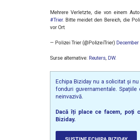
Mehrere Verletzte, die von einem Auto
#Trier
. Bitte meidet den Bereich, die Po
vor Ort.
— Polizei Trier (@PolizeiTrier)
December 
Surse alternative:
Reuters
,
DW
.
Echipa Biziday nu a solicitat și n
fonduri guvernamentale. Spațiile d
neinvazivă.
Dacă îți place ce facem, poți c
Biziday.
SUSȚINE ECHIPA BIZIDAY