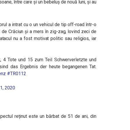
soane, între care și un bebeluș de nouă luni, și au
orul a intrat cu o un vehicul de tip off-road într-o
 de Crăciun și a mers în zig-zag, lovind zeci de
atacul nu a fost motivat politic sau religios, iar
t, 4 Tote und 15 zum Teil Schwerverletzte und
 sind das Ergebnis der heute begangenen Tat.
enz
#TR0112
1, 2020
pectul reținut este un bărbat de 51 de ani, din