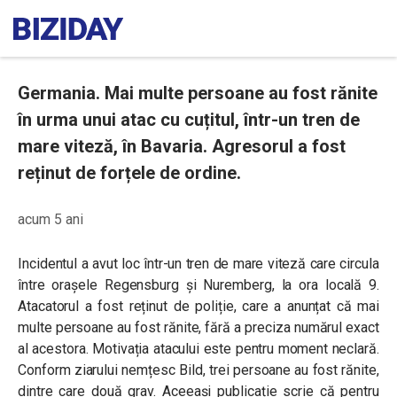
Germania. Mai multe persoane au fost rănite
în urma unui atac cu cuțitul, într-un tren de
mare viteză, în Bavaria. Agresorul a fost
reținut de forțele de ordine.
acum 5 ani
Incidentul a avut loc într-un tren de mare viteză care circula
între orașele Regensburg și Nuremberg, la ora locală 9.
Atacatorul a fost reținut de poliție, care a anunțat că mai
multe persoane au fost rănite, fără a preciza numărul exact
al acestora. Motivația atacului este pentru moment neclară.
Conform ziarului nemțesc Bild, trei persoane au fost rănite,
dintre care două grav. Aceeași publicație scrie că pentru