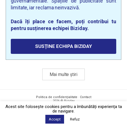
guvernamentale. Spațiile de publicitate sunt
limitate, iar reclama neinvazivă.
Dacă îți place ce facem, poți contribui tu
pentru susținerea echipei Biziday.
SUSȚINE ECHIPA BIZIDAY
Mai multe știri
Politica de confidențialitate
·
Contact
2026 © Biziday
Acest site foloseşte cookies pentru a îmbunătăți experiența ta
de navigare.
Accept
Refuz