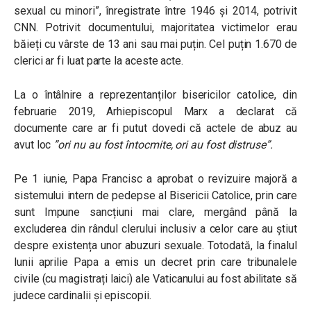
sexual cu minori”, înregistrate între 1946 și 2014, potrivit
CNN. Potrivit documentului, majoritatea victimelor erau
băieți cu vârste de 13 ani sau mai puțin. Cel puțin 1.670 de
clerici ar fi luat parte la aceste acte.
La o întâlnire a reprezentanților bisericilor catolice, din
februarie 2019, Arhiepiscopul Marx a declarat că
documente care ar fi putut dovedi că actele de abuz au
avut loc
”ori nu au fost întocmite, ori au fost distruse”.
Pe 1 iunie, Papa Francisc a aprobat o revizuire majoră a
sistemului intern de pedepse al Bisericii Catolice, prin care
sunt Impune sancțiuni mai clare, mergând până la
excluderea din rândul clerului inclusiv a celor care au știut
despre existența unor abuzuri sexuale. Totodată, la finalul
lunii aprilie Papa a emis un decret prin care tribunalele
civile (cu magistrați laici) ale Vaticanului au fost abilitate să
judece cardinalii și episcopii.