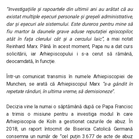
”Investigațiile și rapoartele din ultimii ani au arătat că au
existat multiple eșecuri personale și greșeli administrative,
dar și eșecuri ale sistemului. Este dureros pentru mine să
fiu martor la daunele grave aduse reputației episcopilor,
atât în fața clerului cât și a cercului laic”
, a mai notat
Reinhard Marx. Până în acest moment, Papa nu a dat curs
solicitării, iar Arhiepiscopului i s-a cerut să rămână,
deocamdată, în funcție.
Într-un comunicat transmis în numele Arhiepiscopiei de
Munchen, se arată că Arhiepiscopul Marx
”s-a gândit în
repetate rânduri, în ultima vreme, să demisioneze”.
Decizia vine la numai o săptămână după ce Papa Francisc
a trimis o misiune pentru a investiga modul în care
Arhiepiscopia de Koln a gestionat cazurile de abuz. În
2018, un raport întocmit de Biserica Catolică Germană
consemna un număr de ”cel puțin 3.677 de acte de abuz