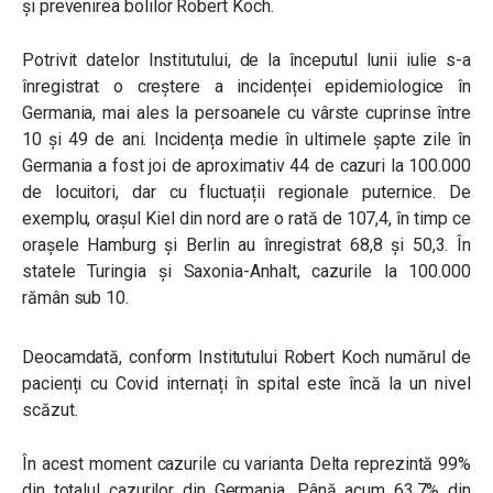
și prevenirea bolilor Robert Koch.
Potrivit datelor Institutului, de la începutul lunii iulie s-a
înregistrat o creștere a incidenței epidemiologice în
Germania, mai ales la persoanele cu vârste cuprinse între
10 și 49 de ani. Incidența medie în ultimele șapte zile în
Germania a fost joi de aproximativ 44 de cazuri la 100.000
de locuitori, dar cu fluctuații regionale puternice. De
exemplu, orașul Kiel din nord are o rată de 107,4, în timp ce
orașele Hamburg și Berlin au înregistrat 68,8 și 50,3. În
statele Turingia și Saxonia-Anhalt, cazurile la 100.000
rămân sub 10.
Deocamdată, conform Institutului Robert Koch numărul de
pacienți cu Covid internați în spital este încă la un nivel
scăzut.
În acest moment cazurile cu varianta Delta reprezintă 99%
din totalul cazurilor din Germania. Până acum 63,7% din