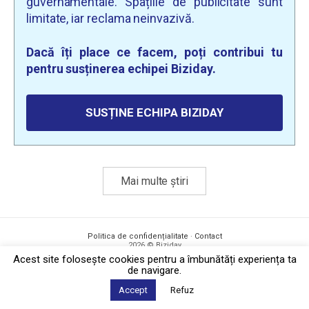
guvernamentale. Spațiile de publicitate sunt
limitate, iar reclama neinvazivă.
Dacă îți place ce facem, poți contribui tu
pentru susținerea echipei Biziday.
SUSȚINE ECHIPA BIZIDAY
Mai multe știri
Politica de confidențialitate
·
Contact
2026 © Biziday
Acest site foloseşte cookies pentru a îmbunătăți experiența ta
de navigare.
Accept
Refuz