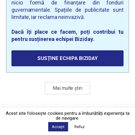
nicio formă de finanțare din fonduri
guvernamentale. Spațiile de publicitate sunt
limitate, iar reclama neinvazivă.
Dacă îți place ce facem, poți contribui tu
pentru susținerea echipei Biziday.
SUSȚINE ECHIPA BIZIDAY
Mai multe știri
Politica de confidențialitate
·
Contact
Acest site foloseşte cookies pentru a îmbunătăți experiența ta
2026 © Biziday
de navigare.
Accept
Refuz