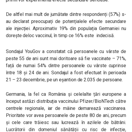
De altfel mai mult de jumătate dintre respondenți (57%) s-
au declarat preocupați de potențialele efecte secundare
ale injecției.
Aproximativ 19% din populația Germaniei nu
dorește deloc vaccinul, în timp ce 16% este indecisă.
Sondajul YouGov a constatat că persoanele cu vârste de
peste 55 de ani sunt mai doritoare să fie vaccinate – 71%,
față de numai 54% dintre persoanele cu vârste cuprinse
între 18 și 24 de ani.
Sondajul a fost efectuat în perioada
21 – 23 decembrie, pe un eșantion de 2.035 de persoane.
Germania, la fel ca România și celelalte țări europene a
început astăzi distribuția vaccinului Pfizer/BioNTech către
centrele regionale, iar de mâine demarează vaccinarea.
Prioritate vor avea persoanele de peste 80 de ani, precum
și cele care trăiesc sau lucrează în azilele de bătrâni.
Lucrătorii din domeniul sănătății cu risc de infecție,