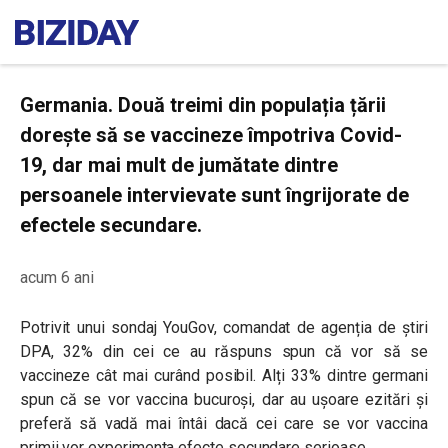
Germania. Două treimi din populația țării
dorește să se vaccineze împotriva Covid-
19, dar mai mult de jumătate dintre
persoanele intervievate sunt îngrijorate de
efectele secundare.
acum 6 ani
Potrivit unui sondaj YouGov, comandat de agenția de știri
DPA, 32% din cei ce au răspuns spun că vor să se
vaccineze cât mai curând posibil. Alți 33% dintre germani
spun că se vor vaccina bucuroși, dar au ușoare ezitări și
preferă să vadă mai întâi dacă cei care se vor vaccina
primii vor experimenta efecte secundare serioase.