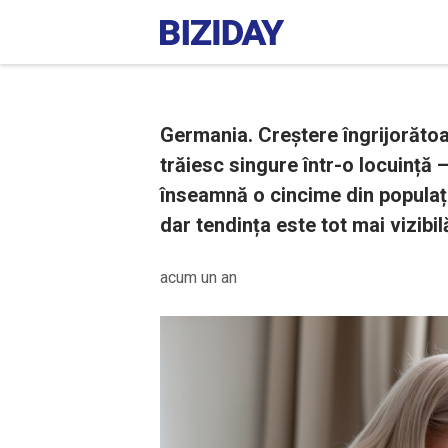
Germania. Creștere îngrijorăto
trăiesc singure într-o locuință 
înseamnă o cincime din populația
dar tendința este tot mai vizibilă
acum un an