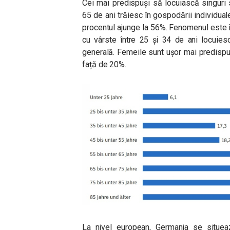
Cei mai predispuși să locuiască singuri 
65 de ani trăiesc în gospodării individuale
procentul ajunge la 56%. Fenomenul este însă
cu vârste între 25 și 34 de ani locuies
generală. Femeile sunt ușor mai predisp
față de 20%.
La nivel european, Germania se situeaz