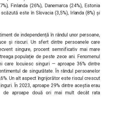
27%), Finlanda (26%), Danemarca (24%), Estonia
scăzută este în Slovacia (3,5%), Irlanda (8%) și
entiment de independență în rândul unor persoane,
uce și riscuri. Un sfert dintre persoanele care
ecvent singure, procent semnificativ mai mare
treaga populație de peste zece ani. Fenomenul
ni care locuiesc singuri — aproape 36% dintre
ntimentul de singurătate. În rândul persoanelor
6%. Un alt aspect îngrijorător este riscul crescut
singuri. În 2023, aproape 29% dintre aceștia erau
ie, de aproape două ori mai mult decât rata