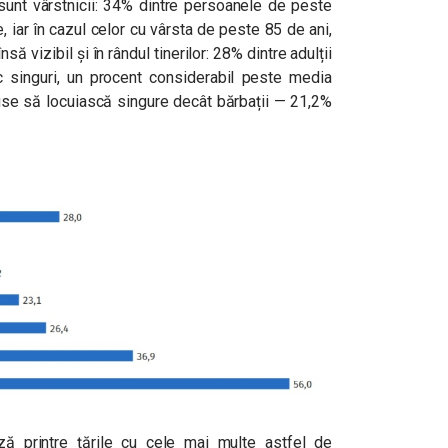
sunt vârstnicii: 34% dintre persoanele de peste
, iar în cazul celor cu vârsta de peste 85 de ani,
 vizibil și în rândul tinerilor: 28% dintre adulții
c singuri, un procent considerabil peste media
use să locuiască singure decât bărbații — 21,2%
ă printre țările cu cele mai multe astfel de