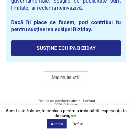
guvernamentale. Spațiile de publicitate sunt
limitate, iar reclama neinvazivă.
Dacă îți place ce facem, poți contribui tu
pentru susținerea echipei Biziday.
SUSȚINE ECHIPA BIZIDAY
Mai multe știri
Politica de confidențialitate
·
Contact
2026 © Biziday
Acest site foloseşte cookies pentru a îmbunătăți experiența ta
de navigare.
Accept
Refuz