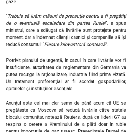
gaze.
“
Trebuie să luăm măsuri de precauție pentru a fi pregătiți
de o eventuală escaladare din partea Rusiei
“
, a spus
ministrul, care a adăugat că livrările sunt protejate pentru
moment, dar a îndemnat clienții casnici și companiile să își
reducă consumul: “
Fiecare kilowatt/oră contează
”.
Potrivit planului de urgență, în cazul în care livrările vor fi
insuficiente, autoritatea de reglementare din Germania va
putea recurge la raționalizare, industria fiind prima vizată.
Un tratament preferențial ar fi acordat gospodăriilor,
spitalelor și instituțiilor esențiale.
Anunțul este cel mai clar semn de până acum că UE se
pregătește ca Moscova să reducă livrările către statele
blocului comunitar, notează Reuters, după ce liderii G7 au
respins o cerere a Kremlinului de a plăti doar în ruble
pentru importurile de gaz rusesc. Președintele Dumei de