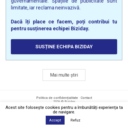
guvernamentale. Spațiile de publicitate sunt
limitate, iar reclama neinvazivă.
Dacă îți place ce facem, poți contribui tu
pentru susținerea echipei Biziday.
SUSȚINE ECHIPA BIZIDAY
Mai multe știri
Politica de confidențialitate
·
Contact
2026 © Biziday
Acest site foloseşte cookies pentru a îmbunătăți experiența ta
de navigare.
Accept
Refuz